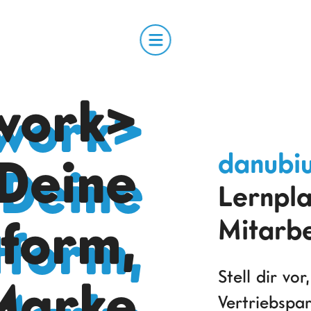
work>
danubi
Deine
Lernpla
tform,
Mitarbe
Stell dir vo
Marke
Vertriebspar