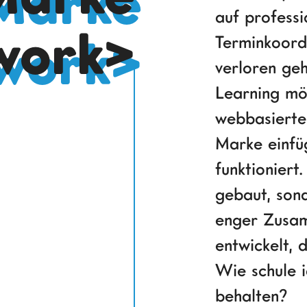
auf professi
work>
Terminkoord
verloren ge
Learning mög
webbasierte 
Marke einfü
funktioniert
gebaut, sond
enger Zusa
entwickelt, 
Wie schule i
behalten?