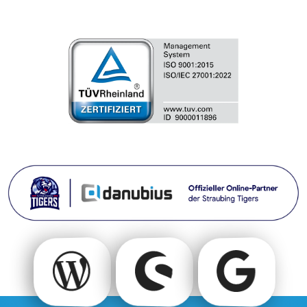
Deine neue
Dein neuer
Google
Onlineshop
Webseite
ADs
mit
mit