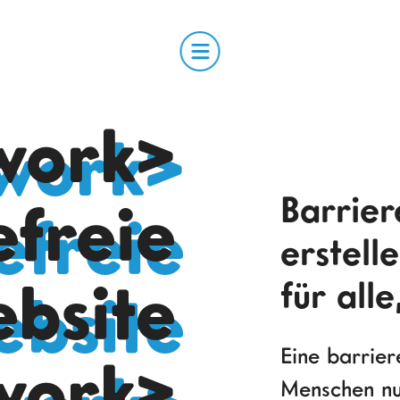
work>
Barrier
efreie
erstell
bsite
für alle
Eine barrier
work>
Menschen nu