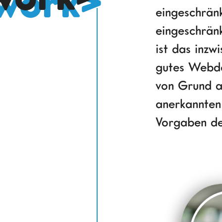
eingeschrän
eingeschrän
ist das inzwi
gutes Webde
von Grund a
anerkannte
Vorgaben d