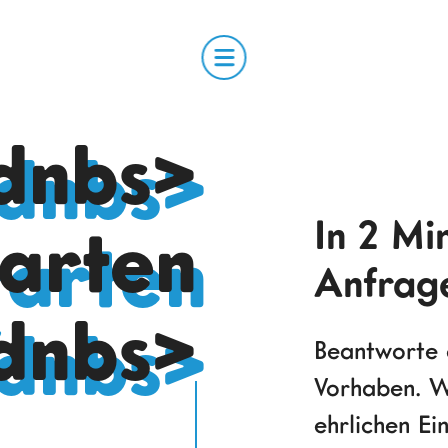
dnbs>
In 2 Mi
tarten
Anfrag
dnbs>
Beantworte 
Vorhaben. W
ehrlichen Ei