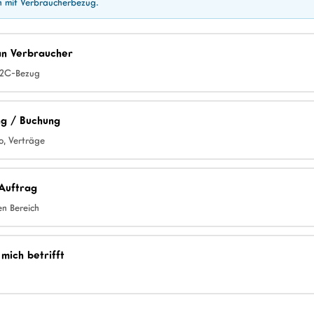
en mit Verbraucherbezug.
 an Verbraucher
B2C-Bezug
ung / Buchung
o, Verträge
 Auftrag
en Bereich
 mich betrifft