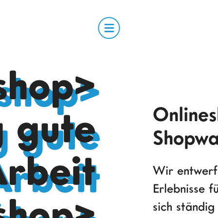
shop>
Onlines
g gute
Shopwa
rbeit
Wir entwerfe
Erlebnisse f
shop>
sich ständi