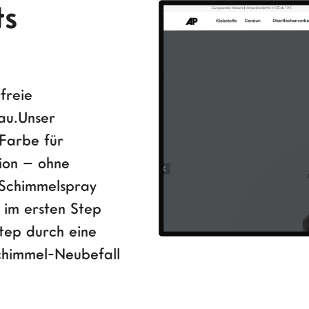
ts
freie
au.Unser
 Farbe für
ion – ohne
 Schimmelspray
 im ersten Step
tep durch eine
Schimmel-Neubefall